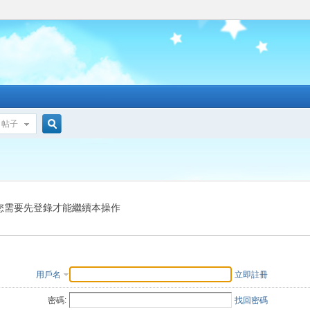
帖子
搜
索
您需要先登錄才能繼續本操作
用戶名
立即註冊
密碼:
找回密碼