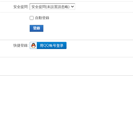
安全提問:
自動登錄
登錄
快捷登錄: