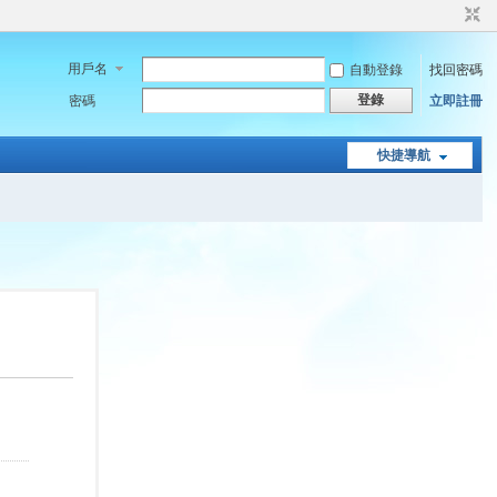
用戶名
自動登錄
找回密碼
登錄
密碼
立即註冊
快捷導航