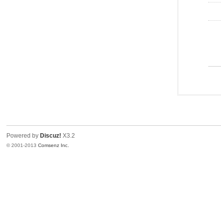
Powered by
Discuz!
X3.2
© 2001-2013
Comsenz Inc.