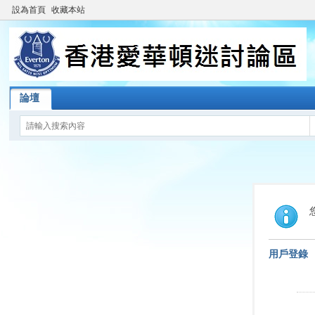
設為首頁
收藏本站
論壇
用戶登錄