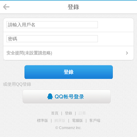
登錄
安全提問(未設置請忽略)
登錄
或使用QQ登錄
首頁
|
登錄
|
註冊
標準版
|
觸屏版
|
電腦版
|
客戶端
© Comsenz Inc.