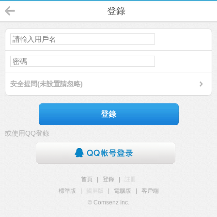
登錄
安全提問(未設置請忽略)
登錄
或使用QQ登錄
首頁
|
登錄
|
註冊
標準版
|
觸屏版
|
電腦版
|
客戶端
© Comsenz Inc.