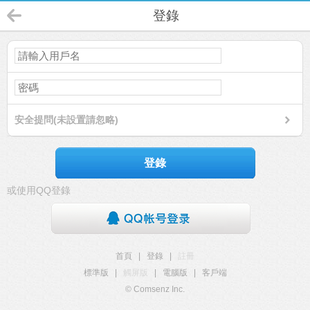
登錄
安全提問(未設置請忽略)
登錄
或使用QQ登錄
首頁
|
登錄
|
註冊
標準版
|
觸屏版
|
電腦版
|
客戶端
© Comsenz Inc.