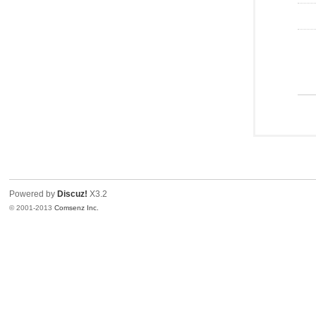
Powered by
Discuz!
X3.2
© 2001-2013
Comsenz Inc.