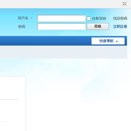
用戶名
自動登錄
找回密碼
登錄
密碼
立即註冊
快捷導航