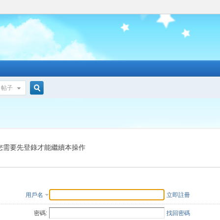
帖子
搜
索
您需要先登錄才能繼續本操作
用戶名
立即註冊
密碼:
找回密碼