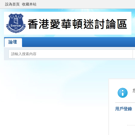
設為首頁
收藏本站
論壇
用戶登錄