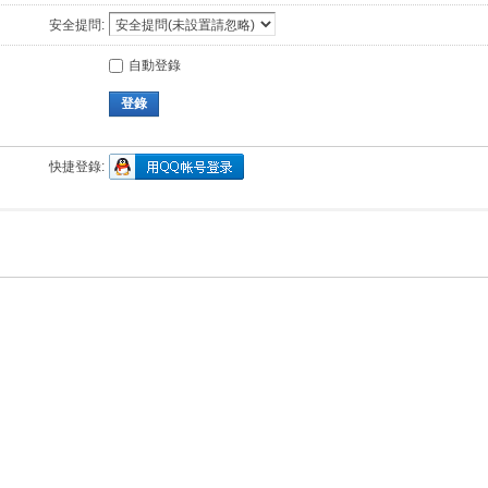
安全提問:
自動登錄
登錄
快捷登錄: