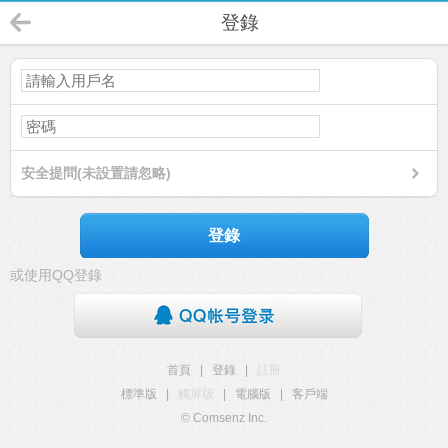
登錄
安全提問(未設置請忽略)
登錄
或使用QQ登錄
首頁
|
登錄
|
註冊
標準版
|
觸屏版
|
電腦版
|
客戶端
© Comsenz Inc.