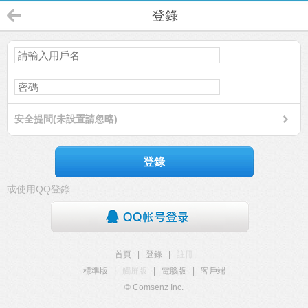
登錄
安全提問(未設置請忽略)
登錄
或使用QQ登錄
首頁
|
登錄
|
註冊
標準版
|
觸屏版
|
電腦版
|
客戶端
© Comsenz Inc.