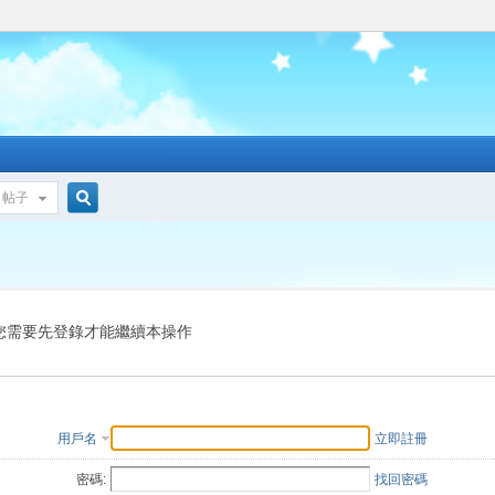
帖子
搜
索
您需要先登錄才能繼續本操作
用戶名
立即註冊
密碼:
找回密碼