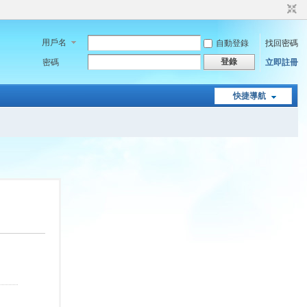
用戶名
自動登錄
找回密碼
登錄
密碼
立即註冊
快捷導航