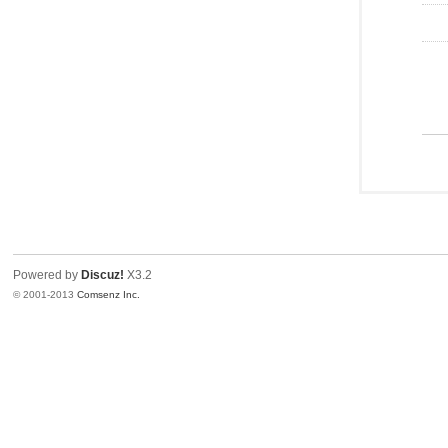
Powered by
Discuz!
X3.2
© 2001-2013
Comsenz Inc.