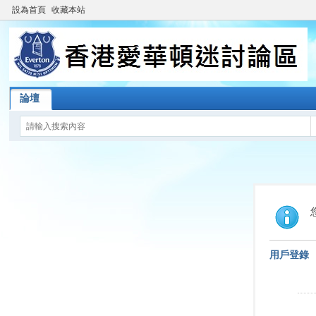
設為首頁
收藏本站
論壇
用戶登錄