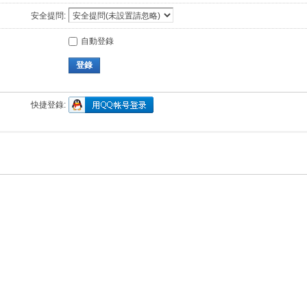
安全提問:
自動登錄
登錄
快捷登錄: