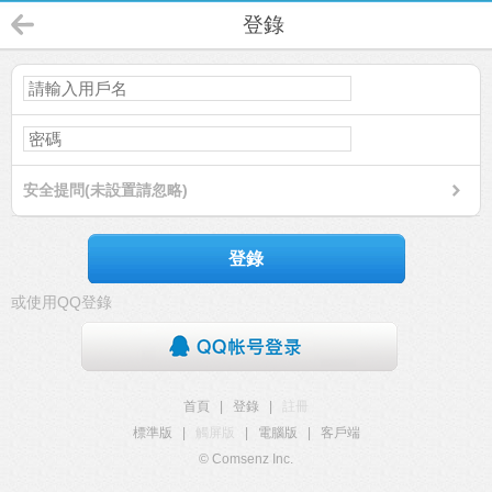
登錄
安全提問(未設置請忽略)
登錄
或使用QQ登錄
首頁
|
登錄
|
註冊
標準版
|
觸屏版
|
電腦版
|
客戶端
© Comsenz Inc.