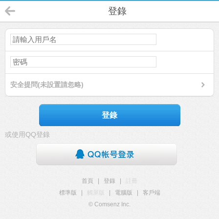
登錄
安全提問(未設置請忽略)
登錄
或使用QQ登錄
首頁
|
登錄
|
註冊
標準版
|
觸屏版
|
電腦版
|
客戶端
© Comsenz Inc.