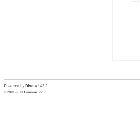
Powered by
Discuz!
X3.2
© 2001-2013
Comsenz Inc.