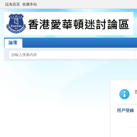
設為首頁
收藏本站
論壇
用戶登錄