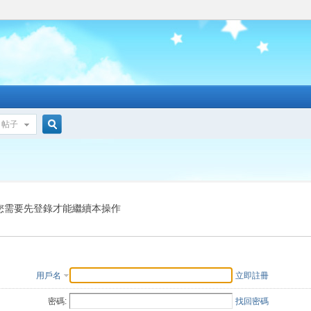
帖子
搜
索
您需要先登錄才能繼續本操作
用戶名
立即註冊
密碼:
找回密碼