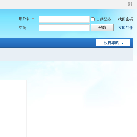
用戶名
自動登錄
找回密碼
登錄
密碼
立即註冊
快捷導航