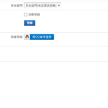
安全提問:
自動登錄
登錄
快捷登錄: