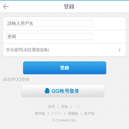
登錄
安全提問(未設置請忽略)
登錄
或使用QQ登錄
首頁
|
登錄
|
註冊
標準版
|
觸屏版
|
電腦版
|
客戶端
© Comsenz Inc.