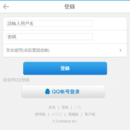
登錄
安全提問(未設置請忽略)
登錄
或使用QQ登錄
首頁
|
登錄
|
註冊
標準版
|
觸屏版
|
電腦版
|
客戶端
© Comsenz Inc.