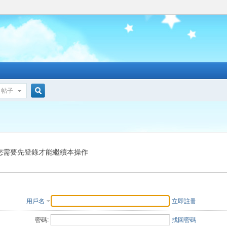
帖子
搜
索
您需要先登錄才能繼續本操作
用戶名
立即註冊
密碼:
找回密碼