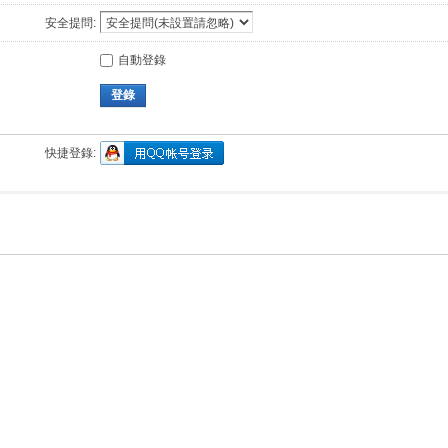
安全提問:
自動登錄
登錄
快捷登錄: