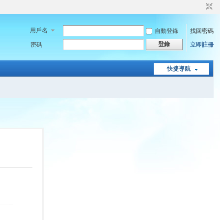
用戶名
自動登錄
找回密碼
登錄
密碼
立即註冊
快捷導航