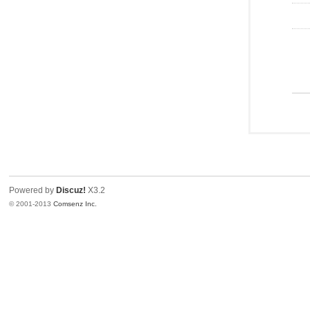
Powered by
Discuz!
X3.2
© 2001-2013
Comsenz Inc.