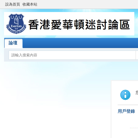
設為首頁
收藏本站
論壇
用戶登錄