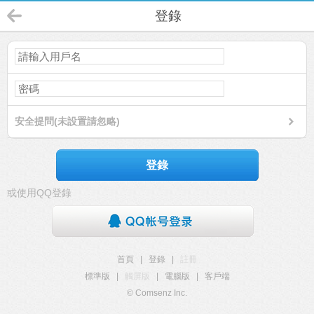
登錄
安全提問(未設置請忽略)
登錄
或使用QQ登錄
首頁
|
登錄
|
註冊
標準版
|
觸屏版
|
電腦版
|
客戶端
© Comsenz Inc.