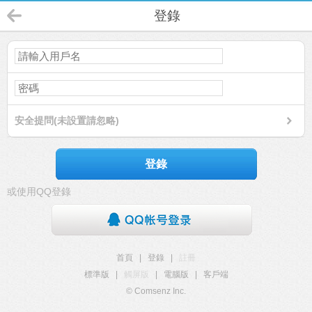
登錄
安全提問(未設置請忽略)
登錄
或使用QQ登錄
首頁
|
登錄
|
註冊
標準版
|
觸屏版
|
電腦版
|
客戶端
© Comsenz Inc.