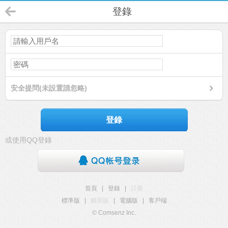
登錄
安全提問(未設置請忽略)
登錄
或使用QQ登錄
首頁
|
登錄
|
註冊
標準版
|
觸屏版
|
電腦版
|
客戶端
© Comsenz Inc.