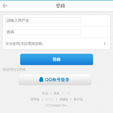
登錄
安全提問(未設置請忽略)
登錄
或使用QQ登錄
首頁
|
登錄
|
註冊
標準版
|
觸屏版
|
電腦版
|
客戶端
© Comsenz Inc.