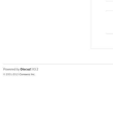
Powered by
Discuz!
X3.2
© 2001-2013
Comsenz Inc.