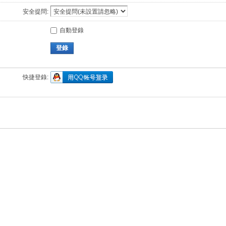
安全提問:
自動登錄
登錄
快捷登錄: