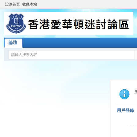
設為首頁
收藏本站
論壇
用戶登錄