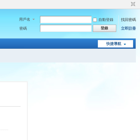
用戶名
自動登錄
找回密碼
登錄
密碼
立即註冊
快捷導航