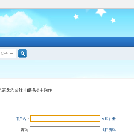
帖子
搜
索
您需要先登錄才能繼續本操作
用戶名
立即註冊
密碼:
找回密碼