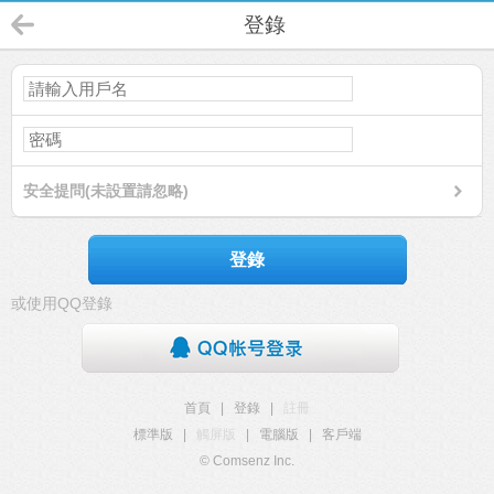
登錄
安全提問(未設置請忽略)
登錄
或使用QQ登錄
首頁
|
登錄
|
註冊
標準版
|
觸屏版
|
電腦版
|
客戶端
© Comsenz Inc.