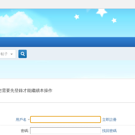
帖子
搜
索
您需要先登錄才能繼續本操作
用戶名
立即註冊
密碼:
找回密碼