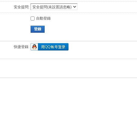
安全提問:
自動登錄
登錄
快捷登錄: