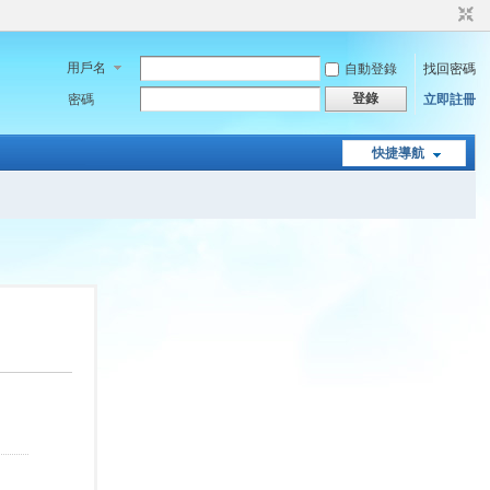
用戶名
自動登錄
找回密碼
登錄
密碼
立即註冊
快捷導航