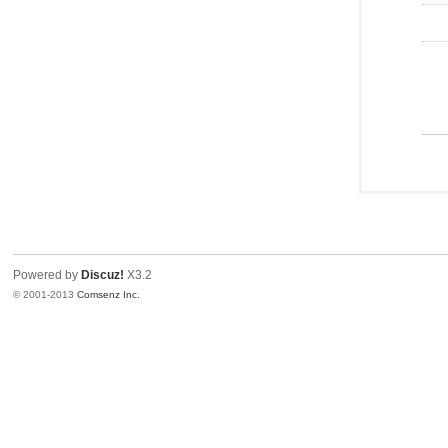
Powered by
Discuz!
X3.2
© 2001-2013
Comsenz Inc.