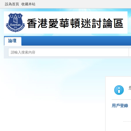
設為首頁
收藏本站
論壇
用戶登錄