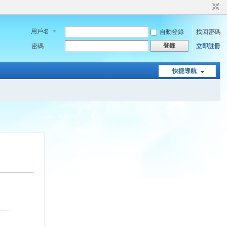
用戶名
自動登錄
找回密碼
登錄
密碼
立即註冊
快捷導航