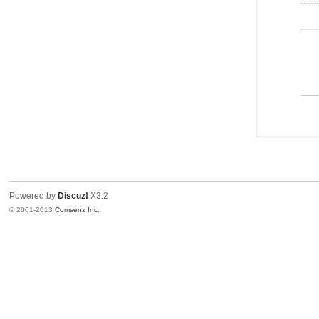
Powered by
Discuz!
X3.2
© 2001-2013
Comsenz Inc.