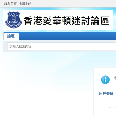
設為首頁
收藏本站
論壇
用戶登錄