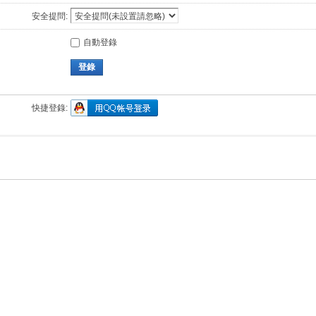
安全提問:
自動登錄
登錄
快捷登錄: