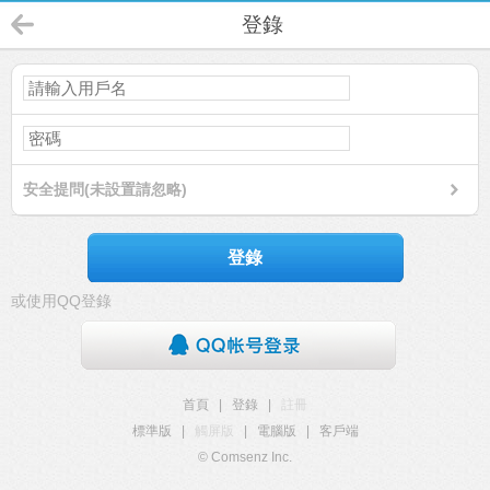
登錄
安全提問(未設置請忽略)
登錄
或使用QQ登錄
首頁
|
登錄
|
註冊
標準版
|
觸屏版
|
電腦版
|
客戶端
© Comsenz Inc.