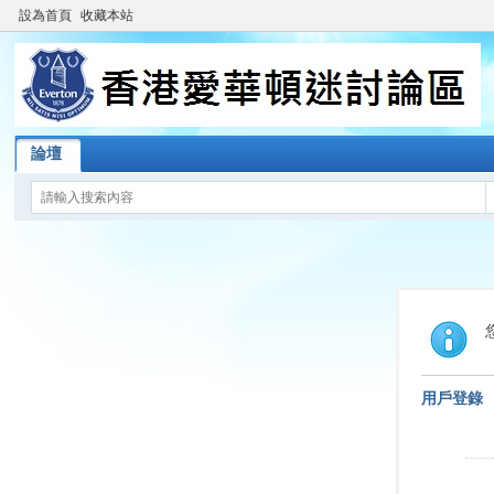
設為首頁
收藏本站
論壇
用戶登錄