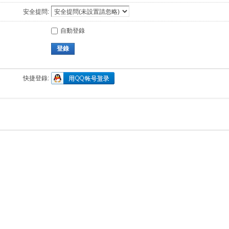
安全提問:
自動登錄
登錄
快捷登錄: