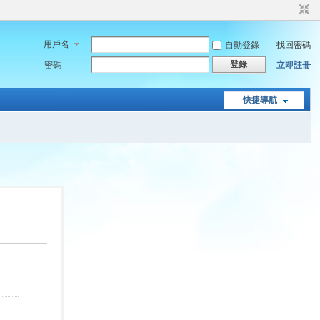
用戶名
自動登錄
找回密碼
登錄
密碼
立即註冊
快捷導航