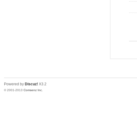
Powered by
Discuz!
X3.2
© 2001-2013
Comsenz Inc.