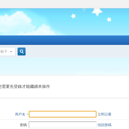
帖子
搜
索
您需要先登錄才能繼續本操作
用戶名
立即註冊
密碼:
找回密碼