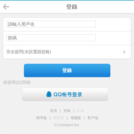
登錄
安全提問(未設置請忽略)
登錄
或使用QQ登錄
首頁
|
登錄
|
註冊
標準版
|
觸屏版
|
電腦版
|
客戶端
© Comsenz Inc.