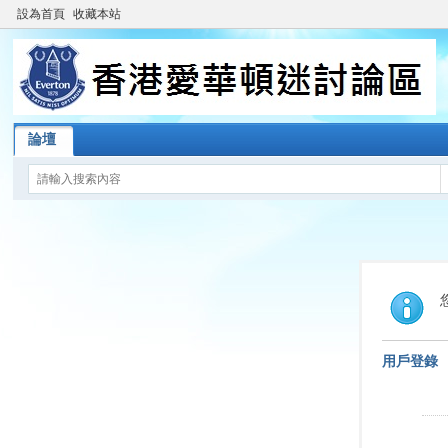
設為首頁
收藏本站
論壇
用戶登錄