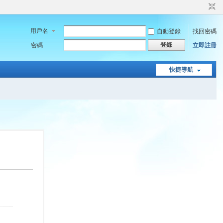
用戶名
自動登錄
找回密碼
登錄
密碼
立即註冊
快捷導航