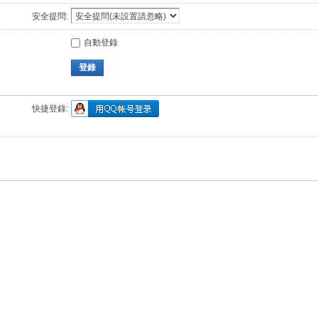
安全提問:
自動登錄
登錄
快捷登錄: