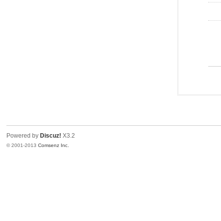
Powered by
Discuz!
X3.2
© 2001-2013
Comsenz Inc.