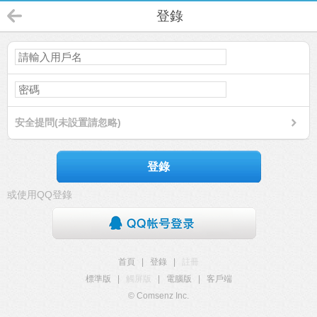
登錄
安全提問(未設置請忽略)
登錄
或使用QQ登錄
首頁
|
登錄
|
註冊
標準版
|
觸屏版
|
電腦版
|
客戶端
© Comsenz Inc.