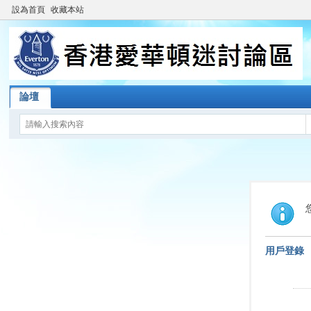
設為首頁
收藏本站
論壇
用戶登錄