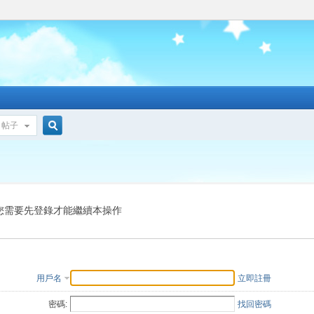
帖子
搜
索
您需要先登錄才能繼續本操作
用戶名
立即註冊
密碼:
找回密碼