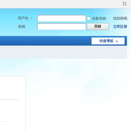
用戶名
自動登錄
找回密碼
登錄
密碼
立即註冊
快捷導航