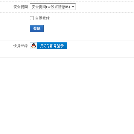
安全提問:
自動登錄
登錄
快捷登錄: