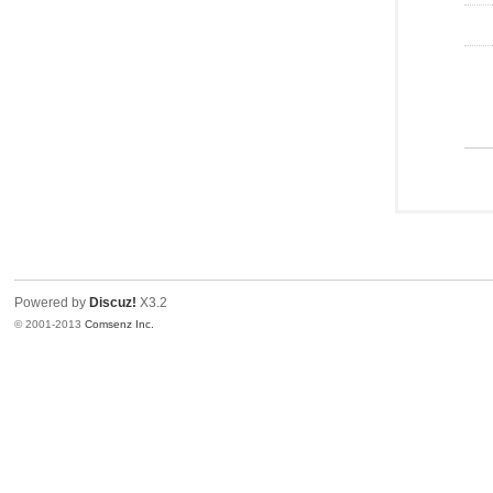
Powered by
Discuz!
X3.2
© 2001-2013
Comsenz Inc.