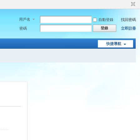
用戶名
自動登錄
找回密碼
登錄
密碼
立即註冊
快捷導航