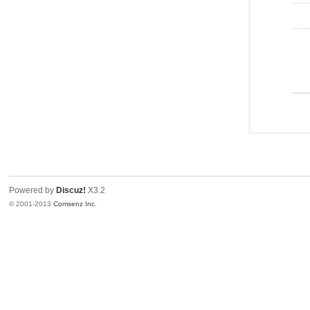
Powered by
Discuz!
X3.2
© 2001-2013
Comsenz Inc.