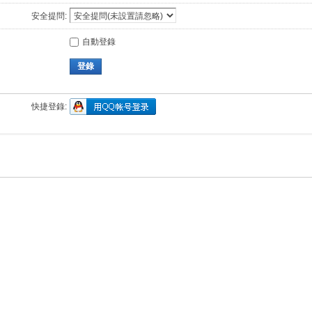
安全提問:
自動登錄
登錄
快捷登錄: