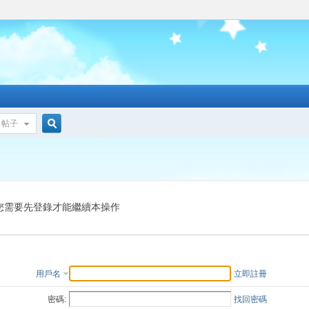
帖子
搜
索
您需要先登錄才能繼續本操作
用戶名
立即註冊
密碼:
找回密碼