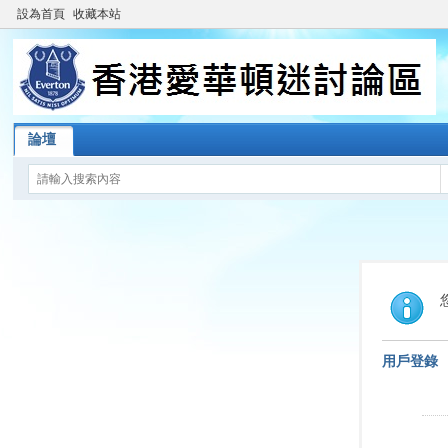
設為首頁
收藏本站
論壇
用戶登錄