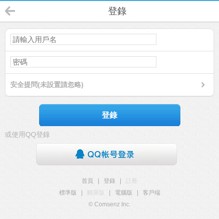
登錄
安全提問(未設置請忽略)
登錄
或使用QQ登錄
首頁
|
登錄
|
註冊
標準版
|
觸屏版
|
電腦版
|
客戶端
© Comsenz Inc.