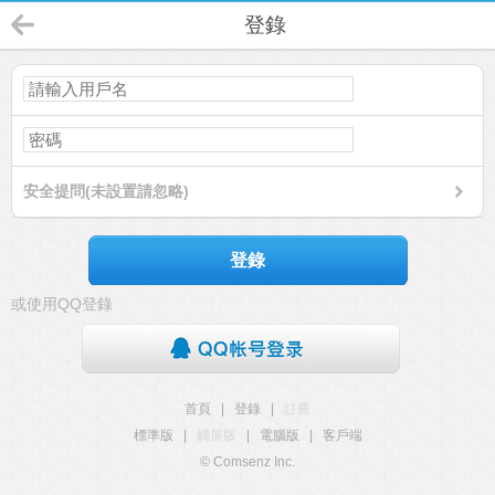
登錄
安全提問(未設置請忽略)
登錄
或使用QQ登錄
首頁
|
登錄
|
註冊
標準版
|
觸屏版
|
電腦版
|
客戶端
© Comsenz Inc.