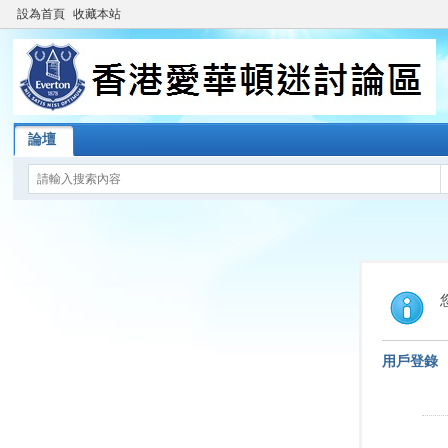
設為首頁
收藏本站
論壇
用戶登錄