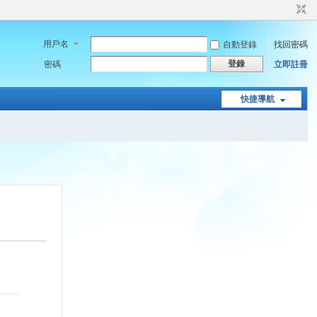
用戶名
自動登錄
找回密碼
登錄
密碼
立即註冊
快捷導航