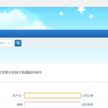
帖子
搜
索
您需要先登錄才能繼續本操作
用戶名
立即註冊
密碼:
找回密碼