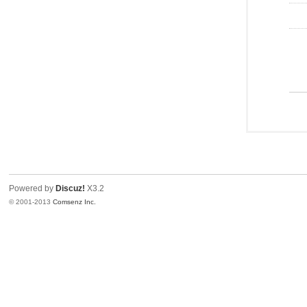
Powered by
Discuz!
X3.2
© 2001-2013
Comsenz Inc.