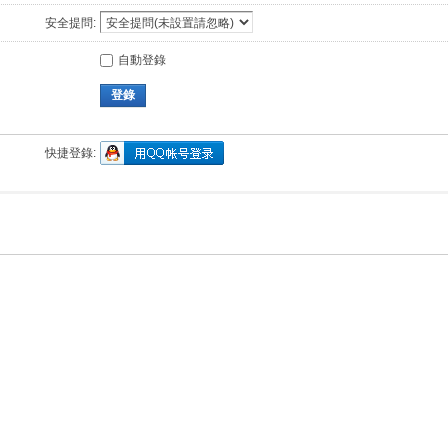
安全提問:
自動登錄
登錄
快捷登錄: