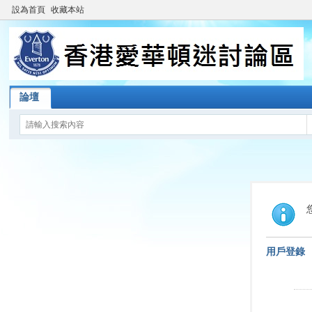
設為首頁
收藏本站
論壇
用戶登錄