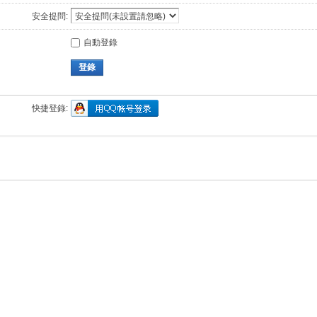
安全提問:
自動登錄
登錄
快捷登錄: