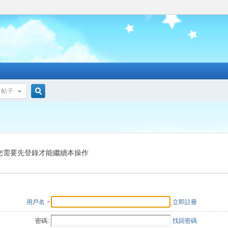
帖子
搜
索
您需要先登錄才能繼續本操作
用戶名
立即註冊
密碼:
找回密碼