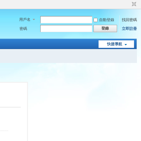
用戶名
自動登錄
找回密碼
登錄
密碼
立即註冊
快捷導航