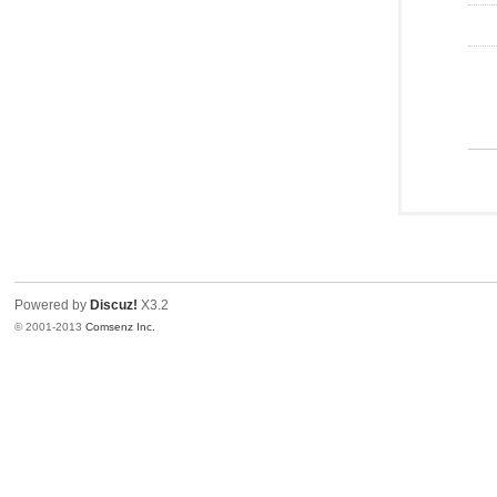
Powered by
Discuz!
X3.2
© 2001-2013
Comsenz Inc.