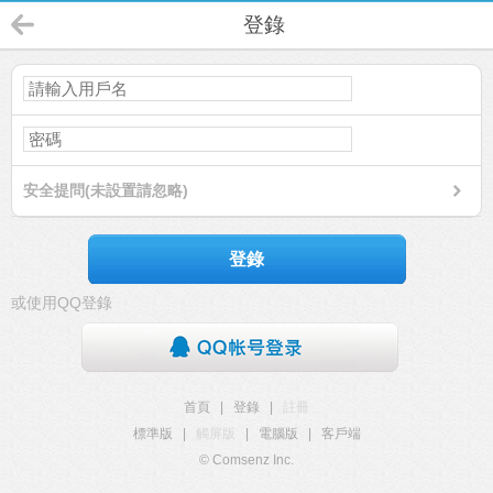
登錄
安全提問(未設置請忽略)
登錄
或使用QQ登錄
首頁
|
登錄
|
註冊
標準版
|
觸屏版
|
電腦版
|
客戶端
© Comsenz Inc.