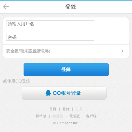
登錄
安全提問(未設置請忽略)
登錄
或使用QQ登錄
首頁
|
登錄
|
註冊
標準版
|
觸屏版
|
電腦版
|
客戶端
© Comsenz Inc.