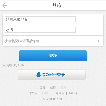
登錄
安全提問(未設置請忽略)
登錄
或使用QQ登錄
首頁
|
登錄
|
註冊
標準版
|
觸屏版
|
電腦版
|
客戶端
© Comsenz Inc.