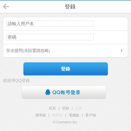
登錄
安全提問(未設置請忽略)
登錄
或使用QQ登錄
首頁
|
登錄
|
註冊
標準版
|
觸屏版
|
電腦版
|
客戶端
© Comsenz Inc.