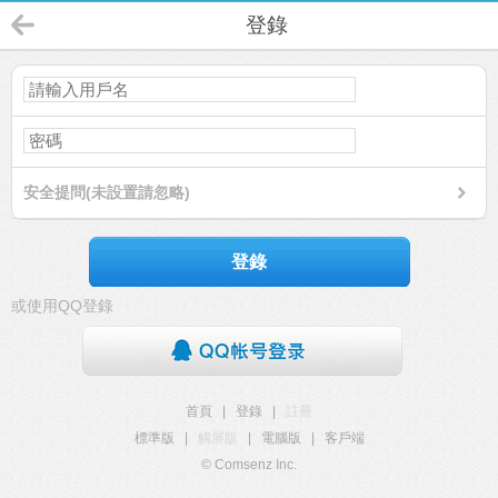
登錄
安全提問(未設置請忽略)
登錄
或使用QQ登錄
首頁
|
登錄
|
註冊
標準版
|
觸屏版
|
電腦版
|
客戶端
© Comsenz Inc.