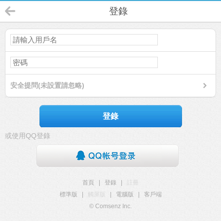
登錄
安全提問(未設置請忽略)
登錄
或使用QQ登錄
首頁
|
登錄
|
註冊
標準版
|
觸屏版
|
電腦版
|
客戶端
© Comsenz Inc.