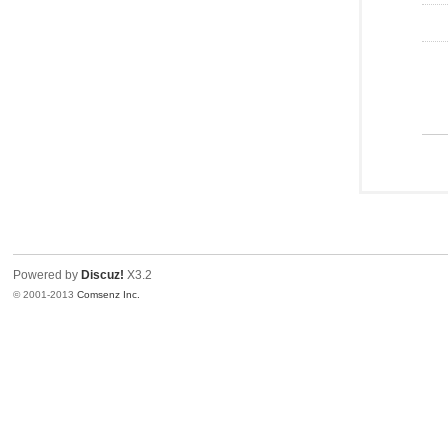
Powered by
Discuz!
X3.2
© 2001-2013
Comsenz Inc.