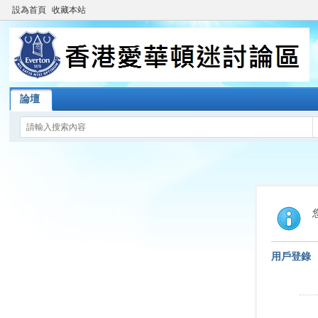
設為首頁
收藏本站
論壇
用戶登錄