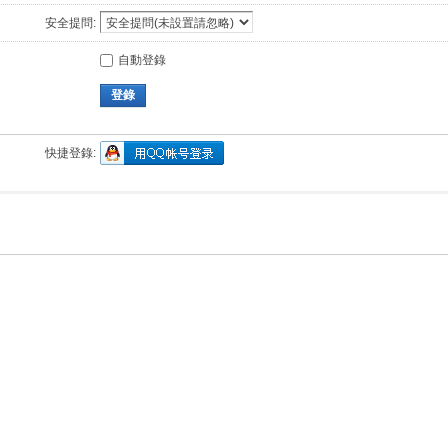
安全提問:
自動登錄
登錄
快捷登錄: