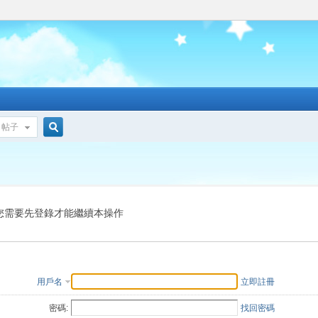
帖子
搜
索
您需要先登錄才能繼續本操作
用戶名
立即註冊
密碼:
找回密碼