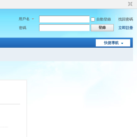
用戶名
自動登錄
找回密碼
登錄
密碼
立即註冊
快捷導航