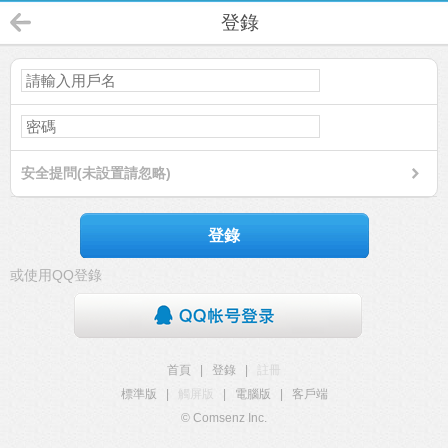
登錄
安全提問(未設置請忽略)
登錄
或使用QQ登錄
首頁
|
登錄
|
註冊
標準版
|
觸屏版
|
電腦版
|
客戶端
© Comsenz Inc.