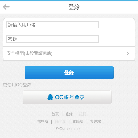
登錄
安全提問(未設置請忽略)
登錄
或使用QQ登錄
首頁
|
登錄
|
註冊
標準版
|
觸屏版
|
電腦版
|
客戶端
© Comsenz Inc.