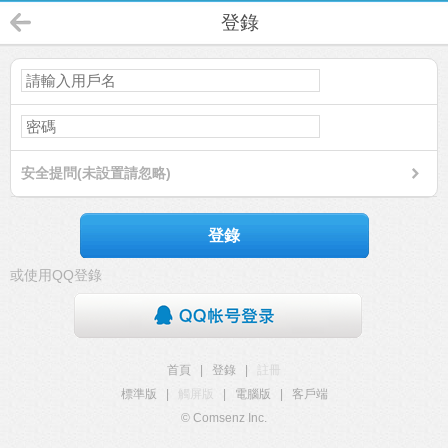
登錄
安全提問(未設置請忽略)
登錄
或使用QQ登錄
首頁
|
登錄
|
註冊
標準版
|
觸屏版
|
電腦版
|
客戶端
© Comsenz Inc.