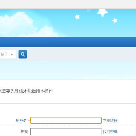
帖子
搜
索
您需要先登錄才能繼續本操作
用戶名
立即註冊
密碼:
找回密碼