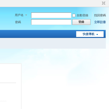
用戶名
自動登錄
找回密碼
登錄
密碼
立即註冊
快捷導航