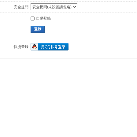
安全提問:
自動登錄
登錄
快捷登錄: