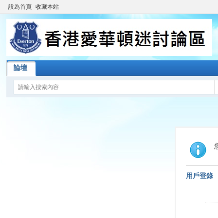
設為首頁
收藏本站
論壇
用戶登錄