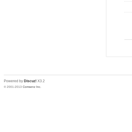
Powered by
Discuz!
X3.2
© 2001-2013
Comsenz Inc.