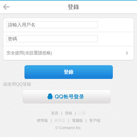
登錄
安全提問(未設置請忽略)
登錄
或使用QQ登錄
首頁
|
登錄
|
註冊
標準版
|
觸屏版
|
電腦版
|
客戶端
© Comsenz Inc.