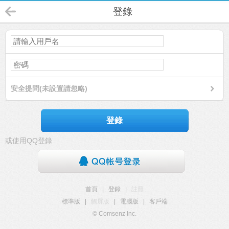
登錄
安全提問(未設置請忽略)
登錄
或使用QQ登錄
首頁
|
登錄
|
註冊
標準版
|
觸屏版
|
電腦版
|
客戶端
© Comsenz Inc.