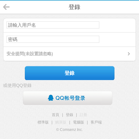
登錄
安全提問(未設置請忽略)
登錄
或使用QQ登錄
首頁
|
登錄
|
註冊
標準版
|
觸屏版
|
電腦版
|
客戶端
© Comsenz Inc.