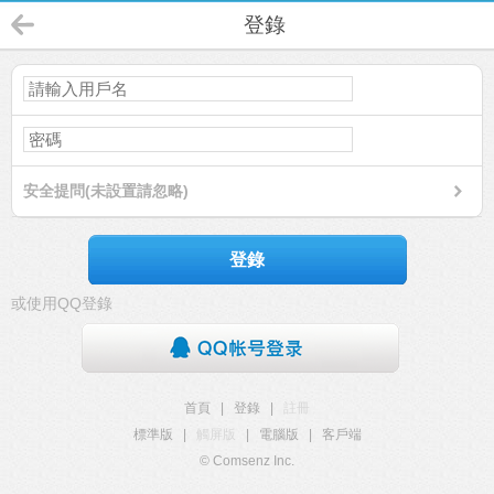
登錄
安全提問(未設置請忽略)
登錄
或使用QQ登錄
首頁
|
登錄
|
註冊
標準版
|
觸屏版
|
電腦版
|
客戶端
© Comsenz Inc.