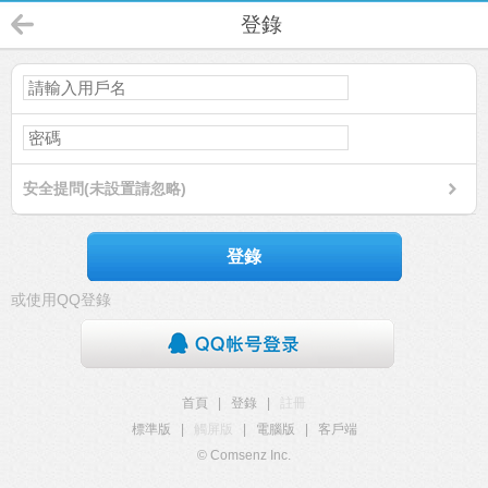
登錄
安全提問(未設置請忽略)
登錄
或使用QQ登錄
首頁
|
登錄
|
註冊
標準版
|
觸屏版
|
電腦版
|
客戶端
© Comsenz Inc.