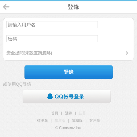
登錄
安全提問(未設置請忽略)
登錄
或使用QQ登錄
首頁
|
登錄
|
註冊
標準版
|
觸屏版
|
電腦版
|
客戶端
© Comsenz Inc.